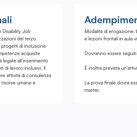
ali
Adempiment
 Disability Job
Modalità di erogazione:
zzazioni del terzo
e lezioni frontali in aula v
 progetti di inclusione
ompetenze acquisite
Dovranno essere seguiti i 
à legate all’inserimento
 di lavoro inclusivi. Il
È inoltre prevista un'attiv
re attività di consulenza
e risorse umane e
La prova finale dovrà e
master.