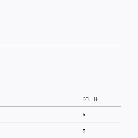
CFU
6
3