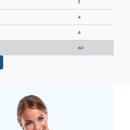
3
4
4
60