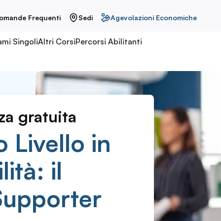
omande Frequenti
Sedi
Agevolazioni Economiche
ami Singoli
Altri Corsi
Percorsi Abilitanti
za gratuita
 Livello in
ità: il
 Supporter