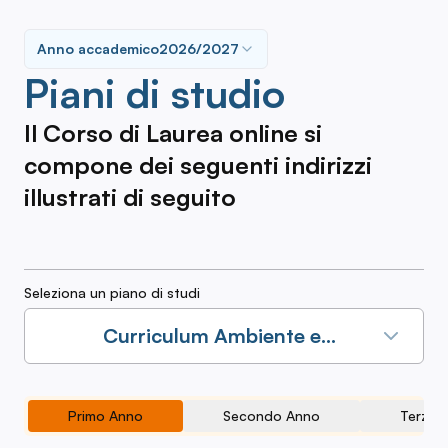
Anno accademico
2026/2027
Piani di studio
Il Corso di Laurea online si
compone dei seguenti indirizzi
illustrati di seguito
Seleziona un piano di studi
Curriculum Ambiente e
Biodiversità 2026/2027
Primo Anno
Secondo Anno
Terzo 