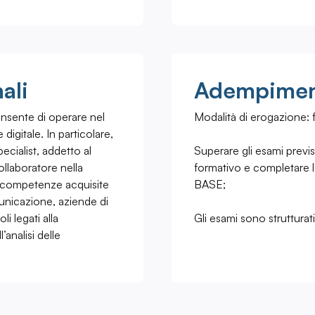
ali
Adempiment
onsente di operare nel
Modalità di erogazione: f
igitale. In particolare,
pecialist, addetto al
Superare gli esami previ
llaboratore nella
formativo e completare 
Le competenze acquisite
BASE;
municazione, aziende di
li legati alla
Gli esami sono strutturat
’analisi delle