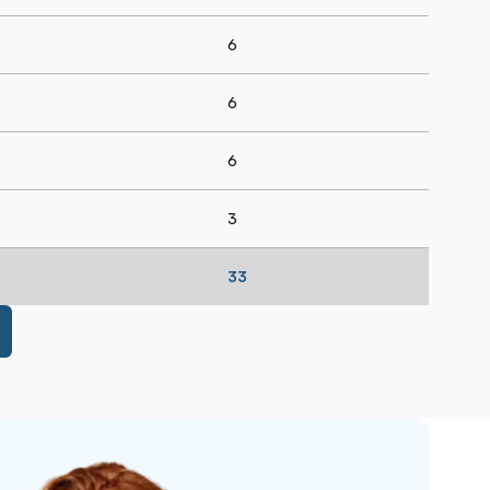
6
6
6
3
33