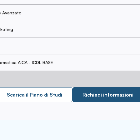
le Avanzato
keting
formatica AICA - ICDL BASE
Scarica il Piano di Studi
Richiedi informazioni