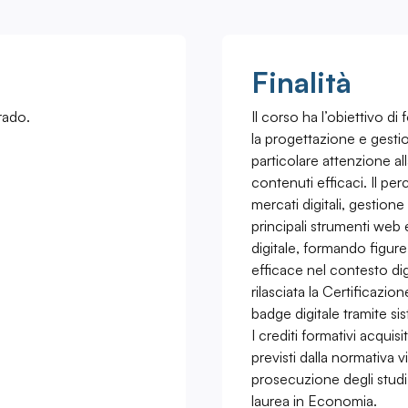
Finalità
rado.
Il corso ha l’obiettivo d
la progettazione e gestio
particolare attenzione al
contenuti efficaci. Il per
mercati digitali, gestion
principali strumenti web
digitale, formando figur
efficace nel contesto dig
rilasciata la Certifica
badge digitale tramite sis
I crediti formativi acquisi
previsti dalla normativa v
prosecuzione degli studi
laurea in Economia.