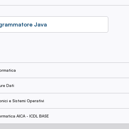
rogrammatore Java
formatica
ure Dati
onici e Sistemi Operativi
formatica AICA - ICDL BASE