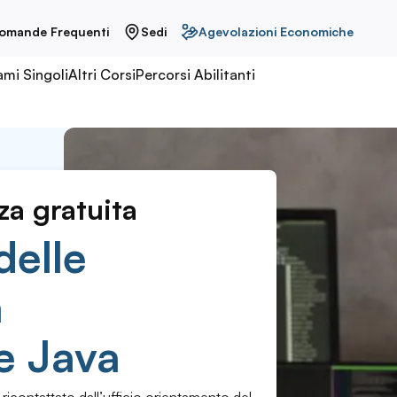
omande Frequenti
Sedi
Agevolazioni Economiche
ami Singoli
Altri Corsi
Percorsi Abilitanti
za gratuita
delle
n
e Java