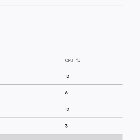
CFU
12
6
12
3