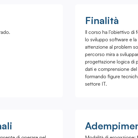
Finalità
rado.
Il corso ha l’obiettivo d
lo sviluppo software e l
attenzione al problem sol
percorso mira a sviluppar
progettazione logica di p
dati e comprensione del 
formando figure tecniche
settore IT.
ali
Adempiment
onsente di operare nel
Modalità di erogazione: f