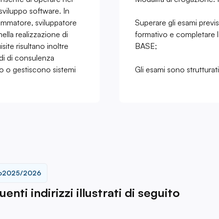
sviluppo software. In
rammatore, sviluppatore
Superare gli esami previ
ella realizzazione di
formativo e completare 
ite risultano inoltre
BASE;
udi di consulenza
no o gestiscono sistemi
Gli esami sono strutturat
o
2025/2026
nti indirizzi illustrati di seguito