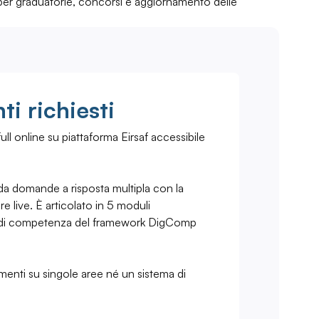
 per graduatorie, concorsi e aggiornamento delle
i richiesti
ull online su piattaforma Eirsaf accessibile
a domande a risposta multipla con la
e live. È articolato in 5 moduli
e di competenza del framework DigComp
menti su singole aree né un sistema di