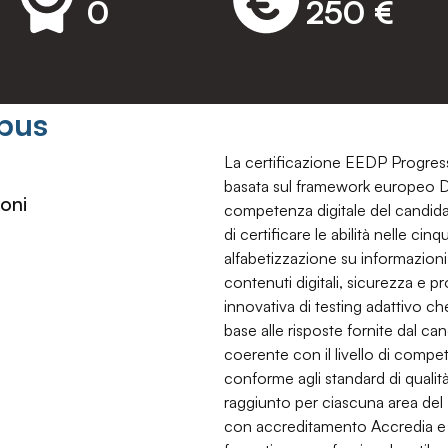
0
250 €
pus
La certificazione EEDP Progressi
basata sul framework europeo Dig
oni
competenza digitale del candida
di certificare le abilità nelle c
alfabetizzazione su informazion
contenuti digitali, sicurezza e p
innovativa di testing adattivo ch
base alle risposte fornite dal c
coerente con il livello di compet
conforme agli standard di qualità
raggiunto per ciascuna area del 
con accreditamento Accredia e r