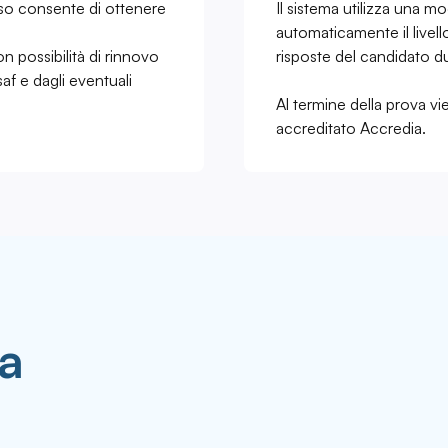
orso consente di ottenere
Il sistema utilizza una mo
automaticamente il livell
on possibilità di rinnovo
risposte del candidato du
af e dagli eventuali
.
Al termine della prova vien
accreditato Accredia.
 a