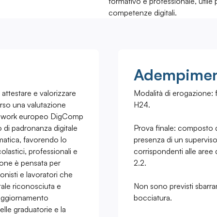
formativo e professionale, utile
competenze digitali.
Adempiment
i attestare e valorizzare
Modalità di erogazione: f
erso una valutazione
H24.
ramework europeo DigComp
lo di padronanza digitale
Prova finale: composto d
matica, favorendo lo
presenza di un supervisor
colastici, professionali e
corrispondenti alle are
ione è pensata per
2.2.
onisti e lavoratori che
tale riconosciuta e
Non sono previsti sbarra
l’aggiornamento
bocciatura.
lle graduatorie e la