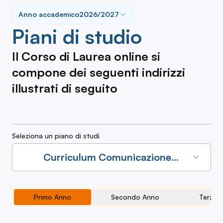
Anno accademico
2026/2027
Piani di studio
Il Corso di Laurea online si
compone dei seguenti indirizzi
illustrati di seguito
Seleziona un piano di studi
Curriculum Comunicazione
Istituzionale e d'Impresa
2026/2027
Primo Anno
Secondo Anno
Terzo 