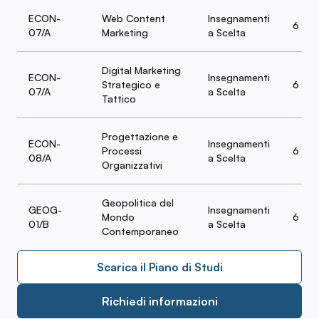
ECON-
Web Content
Insegnamenti
6
07/A
Marketing
a Scelta
Digital Marketing
ECON-
Insegnamenti
Strategico e
6
07/A
a Scelta
Tattico
Progettazione e
ECON-
Insegnamenti
Processi
6
08/A
a Scelta
Organizzativi
Geopolitica del
GEOG-
Insegnamenti
Mondo
6
01/B
a Scelta
Contemporaneo
Scarica il Piano di Studi
Richiedi informazioni