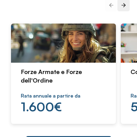
Slide prec
Pross
Forze Armate e Forze
Co
dell'Ordine
Rata annuale a partire da
Ra
1.600
€