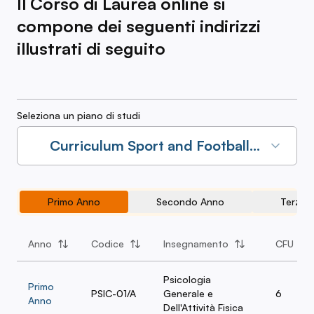
Il Corso di Laurea online si
compone dei seguenti indirizzi
illustrati di seguito
Seleziona un piano di studi
Curriculum Sport and Football
Management 2026/2027
Primo Anno
Secondo Anno
Terzo 
Anno
Codice
Insegnamento
CFU
Psicologia
Primo
PSIC-01/A
Generale e
6
Anno
Dell'Attività Fisica