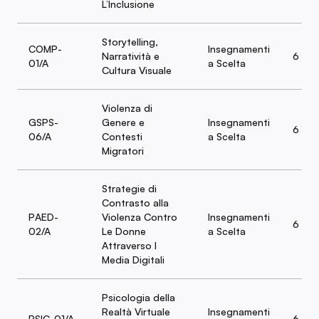
L’Inclusione
Storytelling,
COMP-
Insegnamenti
Narratività e
6
01/A
a Scelta
Cultura Visuale
Violenza di
GSPS-
Genere e
Insegnamenti
6
06/A
Contesti
a Scelta
Migratori
Strategie di
Contrasto alla
PAED-
Violenza Contro
Insegnamenti
6
02/A
Le Donne
a Scelta
Attraverso I
Media Digitali
Psicologia della
Realtà Virtuale
Insegnamenti
PSIC-01/A
6