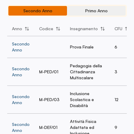
Buone Pratiche nella Scuola
dell'Innovazione e dell'Inclusione
Secondo Anno
Primo Anno
Anno
Codice
Insegnamento
CFU
Secondo
Prova Finale
6
Anno
Pedagogia della
Secondo
M-PED/01
Cittadinanza
3
Anno
Multiscalare
Inclusione
Secondo
M-PED/03
Scolastica e
12
Anno
Disabilità
Attività Fisica
Secondo
M-DEF/01
Adattata ed
9
Anno
Inclusione