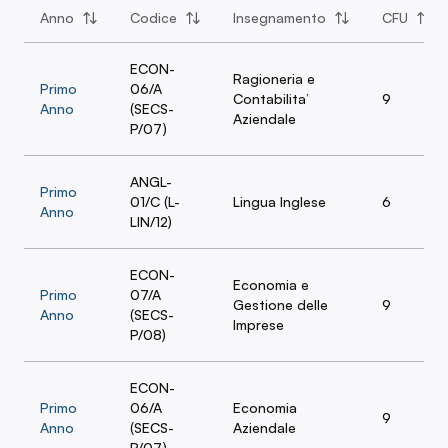
Anno
Codice
Insegnamento
CFU
ECON-
Ragioneria e
Primo
06/A
Contabilita’
9
Anno
(SECS-
Aziendale
P/07)
ANGL-
Primo
01/C (L-
Lingua Inglese
6
Anno
LIN/12)
ECON-
Economia e
Primo
07/A
Gestione delle
9
Anno
(SECS-
Imprese
P/08)
ECON-
Primo
06/A
Economia
9
Anno
(SECS-
Aziendale
P/07)