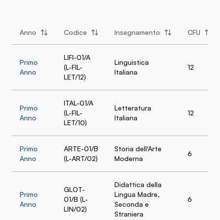
Anno
Codice
Insegnamento
CFU
LIFI-01/A
Primo
Linguistica
(L-FIL-
12
Anno
Italiana
LET/12)
ITAL-01/A
Primo
Letteratura
(L-FIL-
12
Anno
Italiana
LET/10)
Primo
ARTE-01/B
Storia dell'Arte
6
Anno
(L-ART/02)
Moderna
Didattica della
GLOT-
Primo
Lingua Madre,
01/B (L-
6
Anno
Seconda e
LIN/02)
Straniera