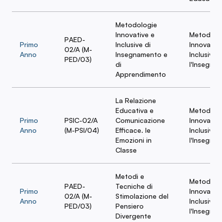
Metodologie
Innovative e
Metodolo
PAED-
Primo
Inclusive di
Innovative
02/A (M-
Anno
Insegnamento e
Inclusive 
PED/03)
di
l'Insegna
Apprendimento
La Relazione
Educativa e
Metodolo
Primo
PSIC-02/A
Comunicazione
Innovative
Anno
(M-PSI/04)
Efficace. le
Inclusive 
Emozioni in
l'Insegna
Classe
Metodi e
Metodolo
PAED-
Tecniche di
Primo
Innovative
02/A (M-
Stimolazione del
Anno
Inclusive 
PED/03)
Pensiero
l'Insegna
Divergente