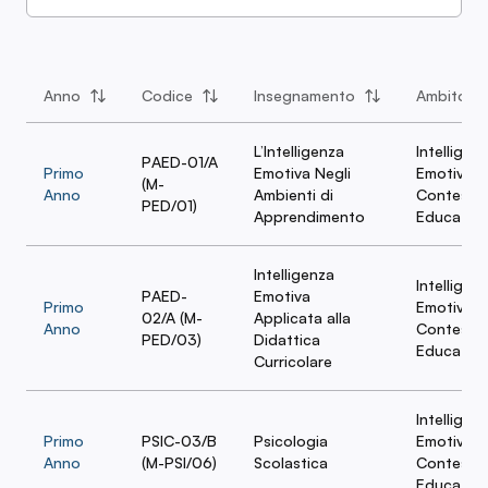
Skills in Ambito Scolastico
Anno
Codice
Insegnamento
Ambito
L’Intelligenza
Intelligen
PAED-01/A
Primo
Emotiva Negli
Emotiva n
(M-
Anno
Ambienti di
Contesti
PED/01)
Apprendimento
Educativi
Intelligenza
Intelligen
PAED-
Emotiva
Primo
Emotiva n
02/A (M-
Applicata alla
Anno
Contesti
PED/03)
Didattica
Educativi
Curricolare
Intelligen
Primo
PSIC-03/B
Psicologia
Emotiva n
Anno
(M-PSI/06)
Scolastica
Contesti
Educativi