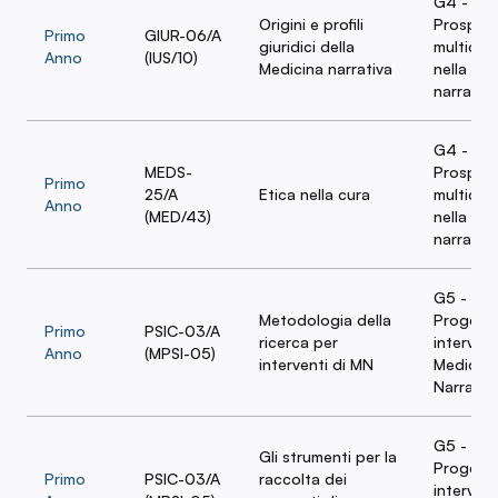
G4 -
Origini e profili
Prospett
Primo
GIUR-06/A
giuridici della
multidisc
Anno
(IUS/10)
Medicina narrativa
nella cur
narrativa
G4 -
MEDS-
Prospett
Primo
25/A
Etica nella cura
multidisc
Anno
(MED/43)
nella cur
narrativa
G5 -
Metodologia della
Progett
Primo
PSIC-03/A
ricerca per
intervent
Anno
(MPSI-05)
interventi di MN
Medicina
Narrativ
G5 -
Gli strumenti per la
Progett
Primo
PSIC-03/A
raccolta dei
intervent