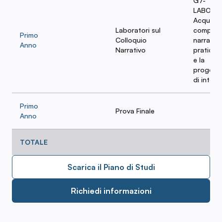
G7-
LABORA
Acquisire
Laboratori sul
compete
Primo
Colloquio
narrative
Anno
Narrativo
pratica c
e la
progett
di interv
Primo
Prova Finale
Anno
TOTALE
Scarica il Piano di Studi
Richiedi informazioni