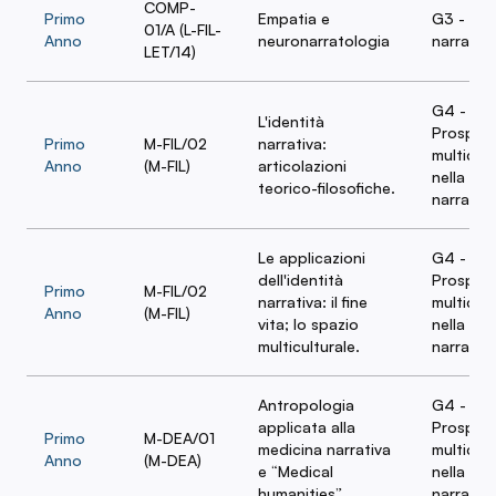
COMP-
Primo
Empatia e
G3 - La 
01/A (L-FIL-
Anno
neuronarratologia
narrativa
LET/14)
G4 -
L'identità
Prospett
Primo
M-FIL/02
narrativa:
multidisc
Anno
(M-FIL)
articolazioni
nella cur
teorico-filosofiche.
narrativa
Le applicazioni
G4 -
dell'identità
Prospett
Primo
M-FIL/02
narrativa: il fine
multidisc
Anno
(M-FIL)
vita; lo spazio
nella cur
multiculturale.
narrativa
Antropologia
G4 -
applicata alla
Prospett
Primo
M-DEA/01
medicina narrativa
multidisc
Anno
(M-DEA)
e “Medical
nella cur
humanities”
narrativa