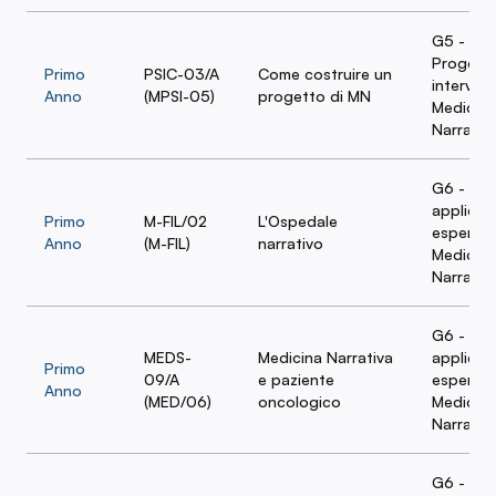
G5 -
Progett
Primo
PSIC-03/A
Come costruire un
intervent
Anno
(MPSI-05)
progetto di MN
Medicina
Narrativ
G6 - Amb
applicaz
Primo
M-FIL/02
L'Ospedale
esperien
Anno
(M-FIL)
narrativo
Medicina
Narrativ
G6 - Amb
MEDS-
Medicina Narrativa
applicaz
Primo
09/A
e paziente
esperien
Anno
(MED/06)
oncologico
Medicina
Narrativ
G6 - Amb