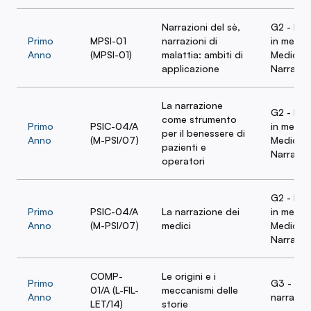
Narrazioni del sè,
G2 - Nar
Primo
MPSI-01
narrazioni di
in medic
Anno
(MPSI-01)
malattia: ambiti di
Medicina
applicazione
Narrativ
La narrazione
G2 - Nar
come strumento
Primo
PSIC-04/A
in medic
per il benessere di
Anno
(M-PSI/07)
Medicina
pazienti e
Narrativ
operatori
G2 - Nar
Primo
PSIC-04/A
La narrazione dei
in medic
Anno
(M-PSI/07)
medici
Medicina
Narrativ
COMP-
Le origini e i
Primo
G3 - La 
01/A (L-FIL-
meccanismi delle
Anno
narrativa
LET/14)
storie