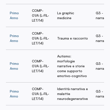
COMP-
Primo
La graphic
G3 - La 
01/A (L-FIL-
Anno
medicine
narrativa
LET/14)
COMP-
Primo
G3 - La 
01/A (L-FIL-
Trauma e racconto
Anno
narrativa
LET/14)
Autismo:
COMP-
morfologie
Primo
G3 - La 
01/A (L-FIL-
narrative e storie
Anno
narrativa
LET/14)
come supporto
emotivo-cognitivo
COMP-
Identità narrativa e
Primo
G3 - La 
01/A (L-FIL-
malattie
Anno
narrativa
LET/14)
neurodegenerative