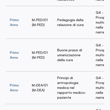
G4 -
Prospett
Primo
M-PED/01
Pedagogia della
multidisc
Anno
(M-PED)
relazione di cura
nella cur
narrativa
G4 -
Buone prassi di
Prospett
Primo
M-PED/01
umanizzazione
multidisc
Anno
(M-PED)
della cura
nella cur
narrativa
Principi di
G4 -
antropologia
Prospett
Primo
M-DEA/01
medica nel
multidisc
Anno
(M-DEA)
rapporto medico-
nella cur
paziente
narrativa