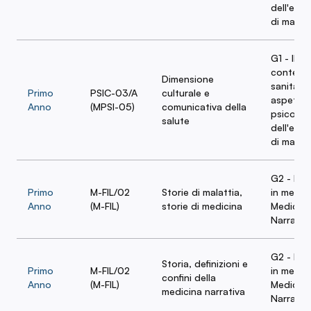
dell'esp
di malatt
G1 - Il
contest
Dimensione
sanitario
Primo
PSIC-03/A
culturale e
aspetti
Anno
(MPSI-05)
comunicativa della
psicosoci
salute
dell'esp
di malatt
G2 - Nar
Primo
M-FIL/02
Storie di malattia,
in medic
Anno
(M-FIL)
storie di medicina
Medicina
Narrativ
G2 - Nar
Storia, definizioni e
Primo
M-FIL/02
in medic
confini della
Anno
(M-FIL)
Medicina
medicina narrativa
Narrativ