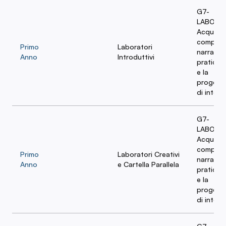
G7-
LABORA
Acquisire
compete
Primo
Laboratori
narrative
Anno
Introduttivi
pratica c
e la
progett
di interv
G7-
LABORA
Acquisire
compete
Primo
Laboratori Creativi
narrative
Anno
e Cartella Parallela
pratica c
e la
progett
di interv