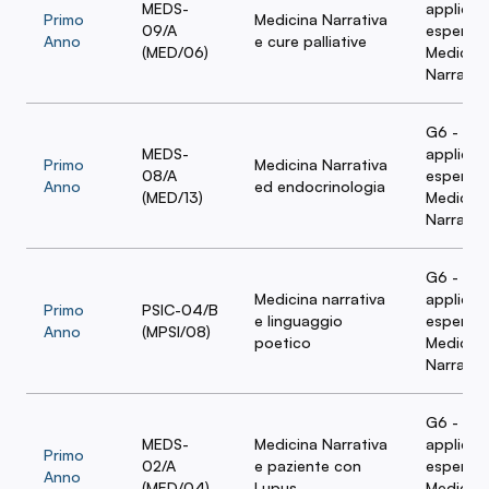
MEDS-
applicaz
Primo
Medicina Narrativa
09/A
esperien
Anno
e cure palliative
(MED/06)
Medicina
Narrativ
G6 - Amb
MEDS-
applicaz
Primo
Medicina Narrativa
08/A
esperien
Anno
ed endocrinologia
(MED/13)
Medicina
Narrativ
G6 - Amb
Medicina narrativa
applicaz
Primo
PSIC-04/B
e linguaggio
esperien
Anno
(MPSI/08)
poetico
Medicina
Narrativ
G6 - Amb
MEDS-
Medicina Narrativa
applicaz
Primo
02/A
e paziente con
esperien
Anno
(MED/04)
Lupus
Medicina