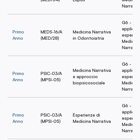
Narrativ
G6 - Amb
applicaz
Primo
MEDS-16/A
Medicina Narrativa
esperien
Anno
(MED/28)
in Odontoiatria
Medicina
Narrativ
G6 - Amb
Medicina Narrativa
applicaz
Primo
PSIC-03/A
e approccio
esperien
Anno
(MPSI-05)
biopsicosociale
Medicina
Narrativ
G6 - Amb
applicaz
Primo
PSIC-03/A
Esperienze di
esperien
Anno
(MPSI-05)
Medicina Narrativa
Medicina
Narrativ