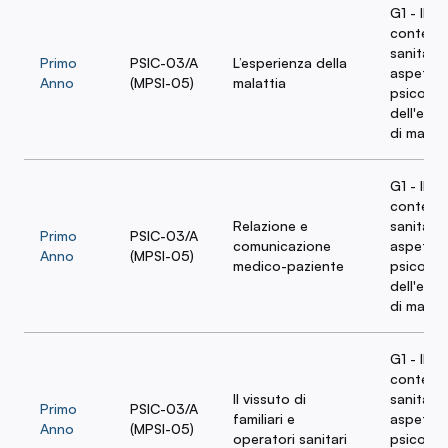
G1 - Il
contest
sanitario
Primo
PSIC-03/A
L’esperienza della
aspetti
Anno
(MPSI-05)
malattia
psicosoci
dell'esp
di malatt
G1 - Il
contest
Relazione e
sanitario
Primo
PSIC-03/A
comunicazione
aspetti
Anno
(MPSI-05)
medico-paziente
psicosoci
dell'esp
di malatt
G1 - Il
contest
Il vissuto di
sanitario
Primo
PSIC-03/A
familiari e
aspetti
Anno
(MPSI-05)
operatori sanitari
psicosoci