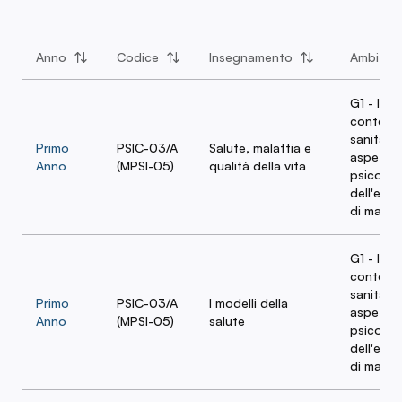
Clinica: Tecniche, Strumenti e Ambiti
di Applicazione
Anno
Codice
Insegnamento
Ambito
G1 - Il
contest
sanitario
Primo
PSIC-03/A
Salute, malattia e
aspetti
Anno
(MPSI-05)
qualità della vita
psicosoci
dell'esp
di malatt
G1 - Il
contest
sanitario
Primo
PSIC-03/A
I modelli della
aspetti
Anno
(MPSI-05)
salute
psicosoci
dell'esp
di malatt