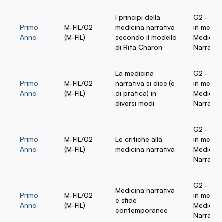
I principi della
G2 - Nar
Primo
M-FIL/02
medicina narrativa
in medic
Anno
(M-FIL)
secondo il modello
Medicina
di Rita Charon
Narrativ
La medicina
G2 - Nar
Primo
M-FIL/02
narrativa si dice (e
in medic
Anno
(M-FIL)
di pratica) in
Medicina
diversi modi
Narrativ
G2 - Nar
Primo
M-FIL/02
Le critiche alla
in medic
Anno
(M-FIL)
medicina narrativa
Medicina
Narrativ
G2 - Nar
Medicina narrativa
Primo
M-FIL/02
in medic
e sfide
Anno
(M-FIL)
Medicina
contemporanee
Narrativ