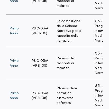
Anno
(MPSI-05)
racconti di
Medicina
malattia
Narrativ
La costruzione
G5 -
della Scheda
Progett
Primo
PSIC-03/A
Narrativa per la
intervent
Anno
(MPSI-05)
raccolta delle
Medicina
narrazioni
Narrativ
G5 -
L'analisi dei
Progett
Primo
PSIC-03/A
racconti di
intervent
Anno
(MPSI-05)
malattia
Medicina
Narrativ
G5 -
L'Analisi delle
Progett
Primo
PSIC-03/A
narrazioni
intervent
Anno
(MPSI-05)
attraverso
Medicina
software
Narrativ