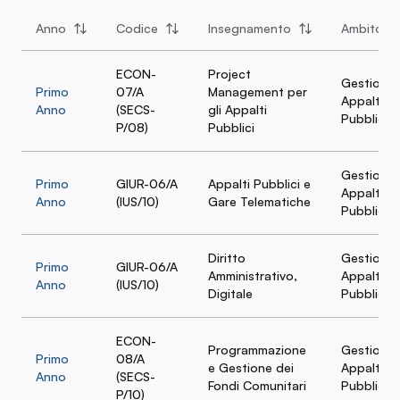
Anno
Codice
Insegnamento
Ambito
ECON-
Project
Gestione
Primo
07/A
Management per
Appalti
Anno
(SECS-
gli Appalti
Pubblici
P/08)
Pubblici
Gestione
Primo
GIUR-06/A
Appalti Pubblici e
Appalti
Anno
(IUS/10)
Gare Telematiche
Pubblici
Diritto
Gestione
Primo
GIUR-06/A
Amministrativo,
Appalti
Anno
(IUS/10)
Digitale
Pubblici
ECON-
Programmazione
Gestione
Primo
08/A
e Gestione dei
Appalti
Anno
(SECS-
Fondi Comunitari
Pubblici
P/10)