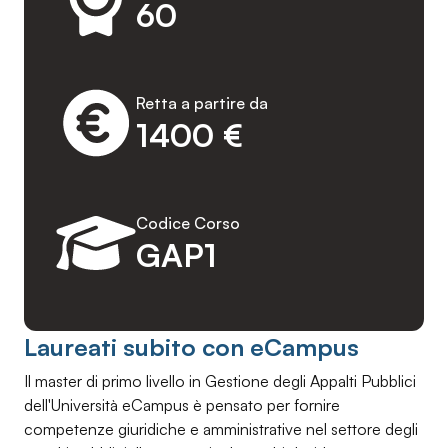
60
Retta a partire da
1400 €
Codice Corso
GAP1
Laureati subito con eCampus
Il master di primo livello in Gestione degli Appalti Pubblici
dell'Università eCampus è pensato per fornire
competenze giuridiche e amministrative nel settore degli