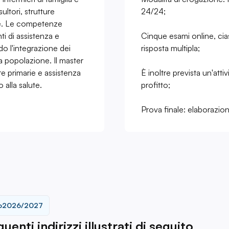
ultori, strutture
24/24;
iare. Le competenze
i di assistenza e
Cinque esami online, c
do l'integrazione dei
risposta multipla;
la popolazione. Il master
re primarie e assistenza
È inoltre prevista un'attiv
 alla salute.
profitto;
Prova finale: elaborazion
o
2026/2027
enti indirizzi illustrati di seguito