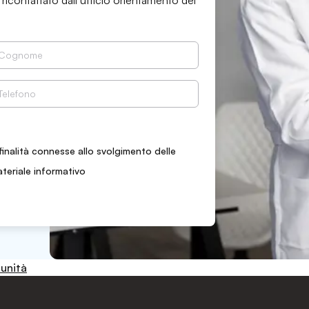
 ricontattato dall’ufficio orientamento del
finalità connesse allo svolgimento delle
ateriale informativo
munità