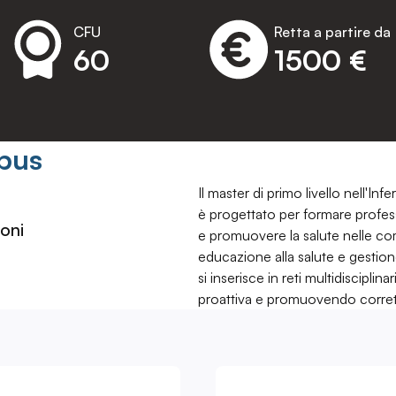
CFU
Retta a partire da
60
1500 €
pus
Il master di primo livello nell'I
è progettato per formare professio
oni
e promuovere la salute nelle com
educazione alla salute e gestione
si inserisce in reti multidiscipli
proattiva e promuovendo corretti s