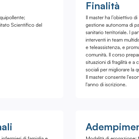
Finalità
quipollente;
Il master ha l’obiettivo 
tato Scientifico del
gestione autonoma di pazi
sanitario territoriale. I
interventi in team multidi
e teleassistenza, e prom
comunità. Il corso prepara
situazioni di fragilità e a
sociali per migliorare la q
Il master consente l'eson
l'anno di iscrizione.
ali
Adempiment
nfermieri di famiglia e
Modalità di erogazione: f