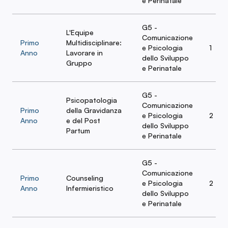
e Perinatale
G5 -
L'Equipe
Comunicazione
Primo
Multidisciplinare:
e Psicologia
1
Anno
Lavorare in
dello Sviluppo
Gruppo
e Perinatale
G5 -
Psicopatologia
Comunicazione
Primo
della Gravidanza
e Psicologia
2
Anno
e del Post
dello Sviluppo
Partum
e Perinatale
G5 -
Comunicazione
Primo
Counseling
e Psicologia
2
Anno
Infermieristico
dello Sviluppo
e Perinatale