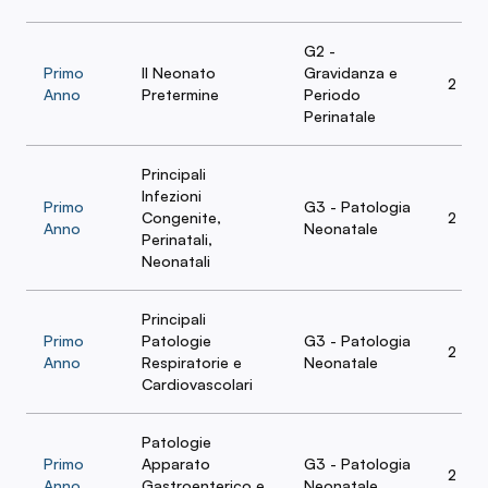
G2 -
Primo
Il Neonato
Gravidanza e
2
Anno
Pretermine
Periodo
Perinatale
Principali
Infezioni
Primo
G3 - Patologia
Congenite,
2
Anno
Neonatale
Perinatali,
Neonatali
Principali
Primo
Patologie
G3 - Patologia
2
Anno
Respiratorie e
Neonatale
Cardiovascolari
Patologie
Primo
Apparato
G3 - Patologia
2
Anno
Gastroenterico e
Neonatale