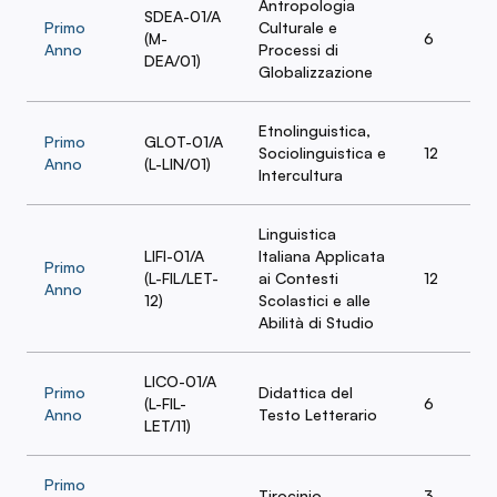
Antropologia
SDEA-01/A
Primo
Culturale e
(M-
6
Anno
Processi di
DEA/01)
Globalizzazione
Etnolinguistica,
Primo
GLOT-01/A
Sociolinguistica e
12
Anno
(L-LIN/01)
Intercultura
Linguistica
LIFI-01/A
Italiana Applicata
Primo
(L-FIL/LET-
ai Contesti
12
Anno
12)
Scolastici e alle
Abilità di Studio
LICO-01/A
Primo
Didattica del
(L-FIL-
6
Anno
Testo Letterario
LET/11)
Primo
Tirocinio
3