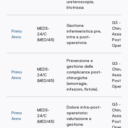
ureteroscopia,
litotrissia
G3 - Te
Gestione
MEDS-
Chirurgi
Primo
infermieristica pre,
24/C
Assisten
Anno
intra e post-
(MED/45)
Post-
operatoria
Operato
Prevenzione e
G3 - Te
gestione delle
MEDS-
Chirurgi
Primo
complicanze post-
24/C
Assisten
Anno
chirurgiche
(MED/45)
Post-
(emorragie,
Operato
infezioni, fistole).
G3 - Te
Dolore intra-post-
MEDS-
Chirurgi
Primo
operatorio:
24/C
Assisten
Anno
valutazione e
(MED/45)
Post-
gestione
Operato