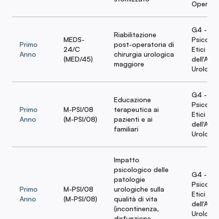
Operato
G4 - Asp
Riabilitazione
MEDS-
Psicolog
Primo
post-operatoria di
24/C
Etici e L
Anno
chirurgia urologica
(MED/45)
dell'Ass
maggiore
Urologic
G4 - Asp
Educazione
Psicolog
Primo
M-PSI/08
terapeutica ai
Etici e L
Anno
(M-PSI/08)
pazienti e ai
dell'Ass
familiari
Urologic
Impatto
psicologico delle
G4 - Asp
patologie
Psicolog
Primo
M-PSI/08
urologiche sulla
Etici e L
Anno
(M-PSI/08)
qualità di vita
dell'Ass
(incontinenza,
Urologic
disfunzione