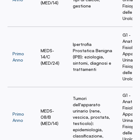
(MED/14)
gestione
Fisiopat
delle Ma
Urologi
G1 -
Anatomi
Ipertrofia
Fisiologi
MEDS-
Prostatica Benigna
Primo
Apparat
14/C
(IPB): eziologia,
Anno
Urinario 
(MED/24)
sintomi, diagnosi e
Fisiopat
trattamenti
delle Ma
Urologi
G1 -
Tumori
Anatomi
dell'apparato
Fisiologi
MEDS-
urinario (rene,
Primo
Apparat
08/B
vescica, prostata,
Anno
Urinario 
(MED/14)
testicolo):
Fisiopat
epidemiologia,
delle Ma
classificazione,
Urologi