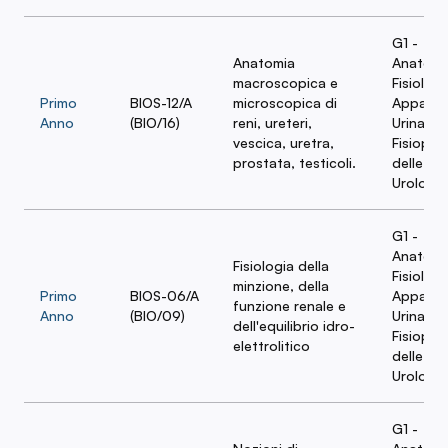
G1 -
Anatomia
Anatomi
macroscopica e
Fisiologi
Primo
BIOS-12/A
microscopica di
Apparat
Anno
(BIO/16)
reni, ureteri,
Urinario 
vescica, uretra,
Fisiopat
prostata, testicoli.
delle Ma
Urologi
G1 -
Anatomi
Fisiologia della
Fisiologi
minzione, della
Primo
BIOS-06/A
Apparat
funzione renale e
Anno
(BIO/09)
Urinario 
dell'equilibrio idro-
Fisiopat
elettrolitico
delle Ma
Urologi
G1 -