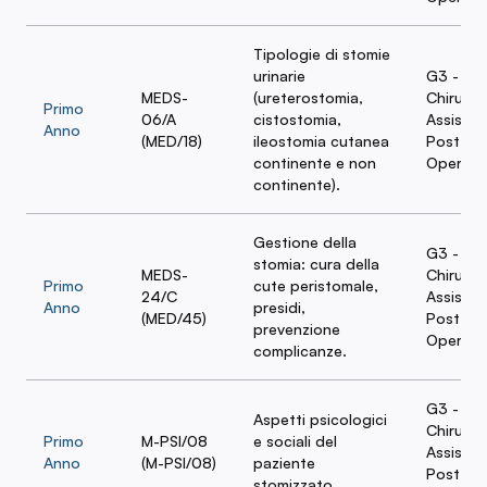
Tipologie di stomie
urinarie
G3 - Te
MEDS-
(ureterostomia,
Chirurgi
Primo
06/A
cistostomia,
Assisten
Anno
(MED/18)
ileostomia cutanea
Post-
continente e non
Operato
continente).
Gestione della
G3 - Te
stomia: cura della
MEDS-
Chirurgi
Primo
cute peristomale,
24/C
Assisten
Anno
presidi,
(MED/45)
Post-
prevenzione
Operato
complicanze.
G3 - Te
Aspetti psicologici
Chirurgi
Primo
M-PSI/08
e sociali del
Assisten
Anno
(M-PSI/08)
paziente
Post-
stomizzato