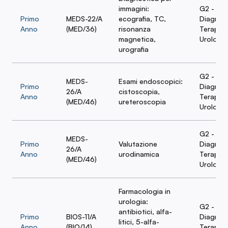
immagini:
G2 -
Primo
MEDS-22/A
ecografia, TC,
Diagnost
Anno
(MED/36)
risonanza
Terapia 
magnetica,
Urologia
urografia
G2 -
MEDS-
Esami endoscopici:
Primo
Diagnost
26/A
cistoscopia,
Anno
Terapia 
(MED/46)
ureteroscopia
Urologia
G2 -
MEDS-
Primo
Valutazione
Diagnost
26/A
Anno
urodinamica
Terapia 
(MED/46)
Urologia
Farmacologia in
urologia:
G2 -
antibiotici, alfa-
Primo
BIOS-11/A
Diagnost
litici, 5-alfa-
Anno
(BIO/14)
Terapia 