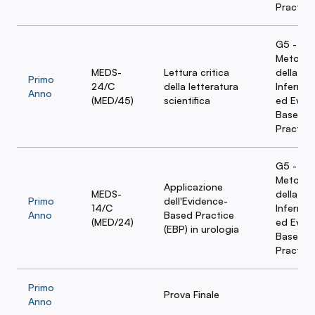
Practice
G5 -
Metodol
MEDS-
Lettura critica
della Ri
Primo
24/C
della letteratura
Infermier
Anno
(MED/45)
scientifica
ed Evid
Based
Practice
G5 -
Metodol
Applicazione
MEDS-
della Ri
Primo
dell'Evidence-
14/C
Infermier
Anno
Based Practice
(MED/24)
ed Evid
(EBP) in urologia
Based
Practice
Primo
Prova Finale
Anno