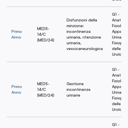
G1 -
Disfunzioni della
Anatomi
minzione:
Fisiologi
MEDS-
Primo
incontinenza
Apparat
14/C
Anno
urinaria, ritenzione
Urinario 
(MED/24)
urinaria,
Fisiopat
vescicaneurologica
delle Ma
Urologi
G1 -
Anatomi
Fisiologi
MEDS-
Gestione
Primo
Apparat
14/C
incontinenze
Anno
Urinario 
(MED/24)
urinarie
Fisiopat
delle Ma
Urologi
G1 -