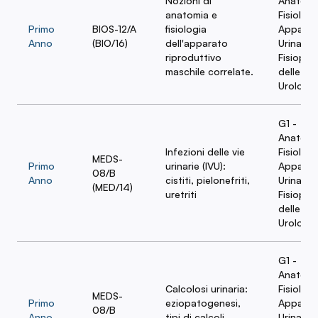
Nozioni di
Anatomi
anatomia e
Fisiologi
Primo
BIOS-12/A
fisiologia
Apparat
Anno
(BIO/16)
dell'apparato
Urinario 
riproduttivo
Fisiopat
maschile correlate.
delle Ma
Urologi
G1 -
Anatomi
Infezioni delle vie
Fisiologi
MEDS-
Primo
urinarie (IVU):
Apparat
08/B
Anno
cistiti, pielonefriti,
Urinario 
(MED/14)
uretriti
Fisiopat
delle Ma
Urologi
G1 -
Anatomi
Calcolosi urinaria:
Fisiologi
MEDS-
Primo
eziopatogenesi,
Apparat
08/B
Anno
tipi di calcoli,
Urinario 