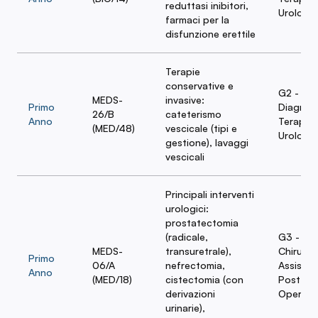
reduttasi inibitori,
Urologia
farmaci per la
disfunzione erettile
Terapie
conservative e
G2 -
MEDS-
invasive:
Primo
Diagnost
26/B
cateterismo
Anno
Terapia 
(MED/48)
vescicale (tipi e
Urologia
gestione), lavaggi
vescicali
Principali interventi
urologici:
prostatectomia
(radicale,
G3 - Te
MEDS-
transuretrale),
Chirurgi
Primo
06/A
nefrectomia,
Assisten
Anno
(MED/18)
cistectomia (con
Post-
derivazioni
Operato
urinarie),