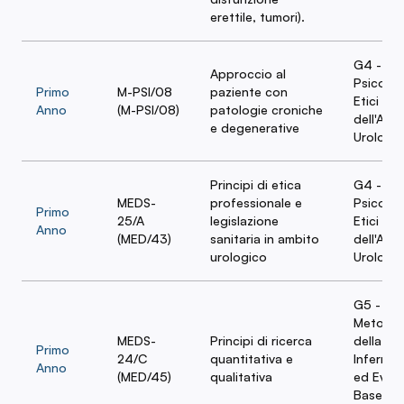
erettile, tumori).
G4 - Asp
Approccio al
Psicolog
Primo
M-PSI/08
paziente con
Etici e L
Anno
(M-PSI/08)
patologie croniche
dell'Ass
e degenerative
Urologic
Principi di etica
G4 - Asp
MEDS-
professionale e
Psicolog
Primo
25/A
legislazione
Etici e L
Anno
(MED/43)
sanitaria in ambito
dell'Ass
urologico
Urologic
G5 -
Metodol
MEDS-
Principi di ricerca
della Ri
Primo
24/C
quantitativa e
Infermier
Anno
(MED/45)
qualitativa
ed Evid
Based