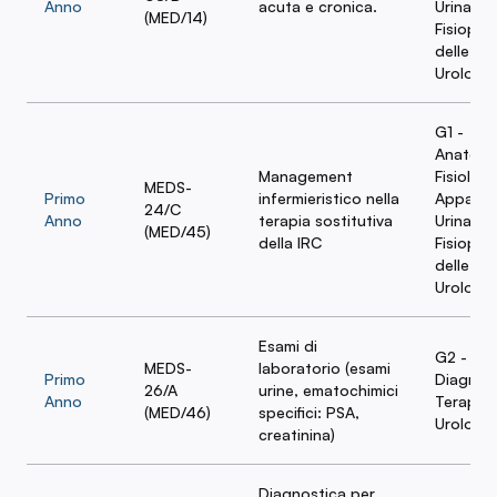
Anno
acuta e cronica.
Urinario 
(MED/14)
Fisiopat
delle Ma
Urologi
G1 -
Anatomi
Management
Fisiologi
MEDS-
Primo
infermieristico nella
Apparat
24/C
Anno
terapia sostitutiva
Urinario 
(MED/45)
della IRC
Fisiopat
delle Ma
Urologi
Esami di
G2 -
MEDS-
laboratorio (esami
Primo
Diagnost
26/A
urine, ematochimici
Anno
Terapia 
(MED/46)
specifici: PSA,
Urologia
creatinina)
Diagnostica per