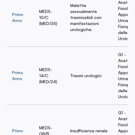
Anatomi
Malattie
Fisiologi
MEDS-
sessualmente
Primo
Apparat
10/C
trasmissibili con
Anno
Urinario 
(MED/35)
manifestazioni
Fisiopat
urologiche.
delle Ma
Urologi
G1 -
Anatomi
Fisiologi
MEDS-
Primo
Apparat
14/C
Traumi urologici
Anno
Urinario 
(MED/24)
Fisiopat
delle Ma
Urologi
G1 -
Anatomi
Fisiologi
MEDS-
Primo
Insufficienza renale
Apparat
08/B