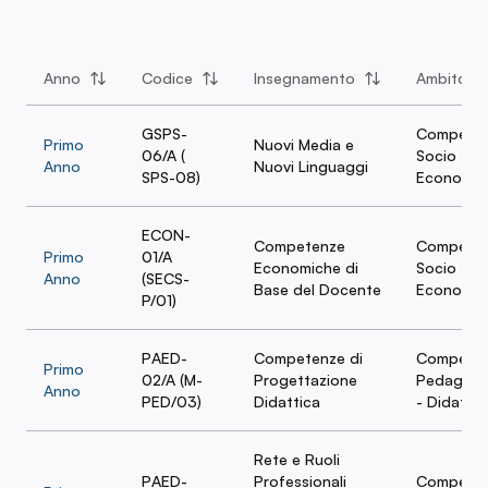
Anno
Codice
Insegnamento
Ambito
GSPS-
Compete
Primo
Nuovi Media e
06/A (
Socio
Anno
Nuovi Linguaggi
SPS-08)
Economic
ECON-
Competenze
Compete
Primo
01/A
Economiche di
Socio
Anno
(SECS-
Base del Docente
Economic
P/01)
PAED-
Competenze di
Compete
Primo
02/A (M-
Progettazione
Pedagogi
Anno
PED/03)
Didattica
- Didattic
Rete e Ruoli
PAED-
Professionali
Compete