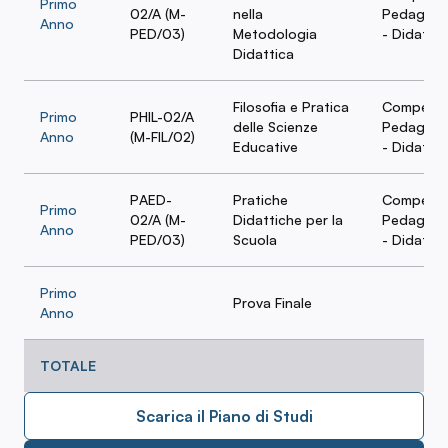
Primo
02/A (M-
nella
Pedagogi
Anno
PED/03)
Metodologia
- Didattic
Didattica
Filosofia e Pratica
Compete
Primo
PHIL-02/A
delle Scienze
Pedagogi
Anno
(M-FIL/02)
Educative
- Didattic
PAED-
Pratiche
Compete
Primo
02/A (M-
Didattiche per la
Pedagogi
Anno
PED/03)
Scuola
- Didattic
Primo
Prova Finale
Anno
TOTALE
Scarica il Piano di Studi