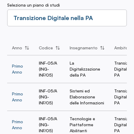
Seleziona un piano di studi
Transizione Digitale nella PA
Anno
Codice
Insegnamento
Ambito
IINF-05/A
La
Transizio
Primo
(ING-
Digitalizzazione
Digitale ne
Anno
INF/05)
della PA
PA
IINF-05/A
Sistemi ed
Transizio
Primo
(ING-
Elaborazione
Digitale ne
Anno
INF/05)
delle Informazioni
PA
IINF-05/A
Tecnologie e
Transizio
Primo
(ING-
Piattaforme
Digitale ne
Anno
INF/05)
Abilitanti
PA