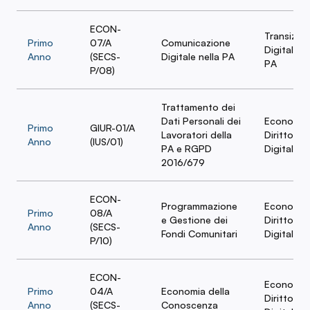
ECON-
Transizio
Primo
07/A
Comunicazione
Digitale ne
Anno
(SECS-
Digitale nella PA
PA
P/08)
Trattamento dei
Dati Personali dei
Economia
Primo
GIUR-01/A
Lavoratori della
Diritto del
Anno
(IUS/01)
PA e RGPD
Digitalizz
2016/679
ECON-
Programmazione
Economia
Primo
08/A
e Gestione dei
Diritto del
Anno
(SECS-
Fondi Comunitari
Digitalizz
P/10)
ECON-
Economia
Primo
04/A
Economia della
Diritto del
Anno
(SECS-
Conoscenza