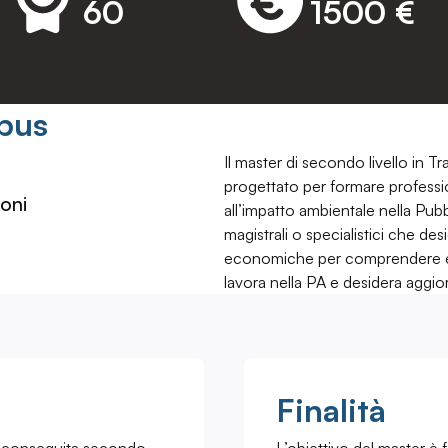
60
1500 €
pus
Il master di secondo livello in 
progettato per formare professioni
oni
all’impatto ambientale nella Pubb
magistrali o specialistici che d
economiche per comprendere e ge
lavora nella PA e desidera aggi
Finalità