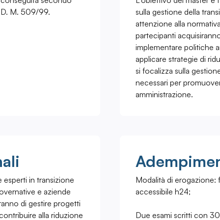
ca conseguita secondo
L’obiettivo del master è 
 D. M. 509/99.
sulla gestione della tran
attenzione alla normativa 
partecipanti acquisiran
implementare politiche amb
applicare strategie di ri
si focalizza sulla gestion
necessari per promuovere
amministrazione.
ali
Adempiment
 esperti in transizione
Modalità di erogazione: f
governative e aziende
accessibile h24;
anno di gestire progetti
 contribuire alla riduzione
Due esami scritti con 30