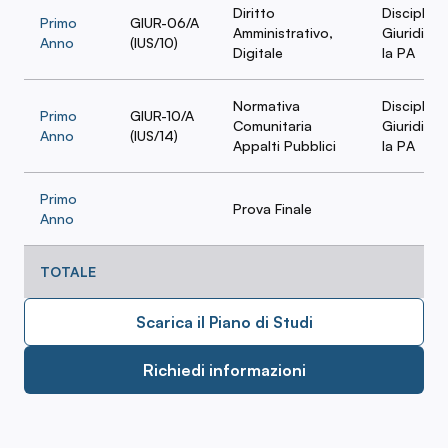
Diritto
Discipline
Primo
GIUR-06/A
Amministrativo,
Giuridiche
Anno
(IUS/10)
Digitale
la PA
Normativa
Discipline
Primo
GIUR-10/A
Comunitaria
Giuridiche
Anno
(IUS/14)
Appalti Pubblici
la PA
Primo
Prova Finale
Anno
TOTALE
Scarica il Piano di Studi
Richiedi informazioni