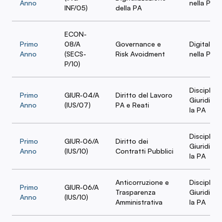
Anno
nella PA
INF/05)
della PA
ECON-
Primo
08/A
Governance e
Digitalizz
Anno
(SECS-
Risk Avoidment
nella PA
P/10)
Discipline
Primo
GIUR-04/A
Diritto del Lavoro
Giuridiche
Anno
(IUS/07)
PA e Reati
la PA
Discipline
Primo
GIUR-06/A
Diritto dei
Giuridiche
Anno
(IUS/10)
Contratti Pubblici
la PA
Anticorruzione e
Discipline
Primo
GIUR-06/A
Trasparenza
Giuridiche
Anno
(IUS/10)
Amministrativa
la PA