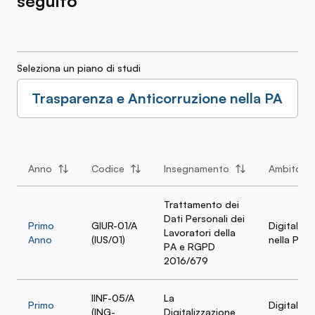
seguito
Seleziona un piano di studi
Trasparenza e Anticorruzione nella PA
Anno
Codice
Insegnamento
Ambito
Trattamento dei
Dati Personali dei
Primo
GIUR-01/A
Digitalizz
Lavoratori della
Anno
(IUS/01)
nella PA
PA e RGPD
2016/679
IINF-05/A
La
Primo
Digitalizz
(ING-
Digitalizzazione